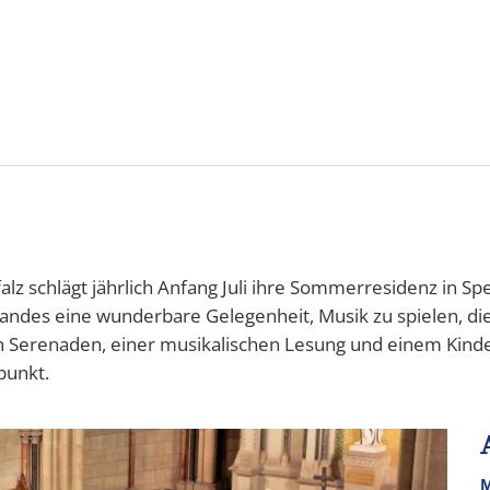
&
Karriere
Bürgerbeteiligung
ÖP
ng
z schlägt jährlich Anfang Juli ihre Sommerresidenz in Spey
ndes eine wunderbare Gelegenheit, Musik zu spielen, die
eren Serenaden, einer musikalischen Lesung und einem Kin
punkt.
M