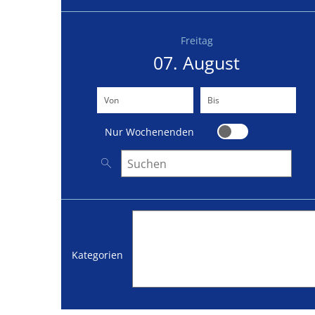
Freitag
07. August
Von
(Beginndatum eingeben)
Bis
(Enddatum eingeben)
Nur Wochenenden
Nur Wochenenden
Nach Veranstaltungen suchen
Kategorien