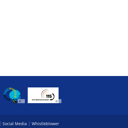
©
©
Social Media
Whistleblower