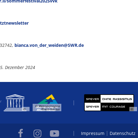
r.li/sommerfestival2025vvk
etztnewsletter
932742,
bianca.von_der_weiden@SWR.de
 5. Dezember 2024
© Metropolregion
©
Rhein-Neckar
©
Impressum
Datenschutz