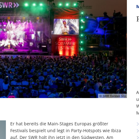
M
A
© SWR Torsten Silz
u
W
M
Er hat bereits die Main-Stages Europas größter
Festivals bespielt und legt in Party-Hotspots wie Ibiza
auf. Der SWR holt ihn jetzt in den Südwesten. Am