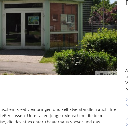
A
© Stadt Speyer
u
W
M
uschen, kreativ einbringen und selbstverständlich auch ihre
fließen lassen. Unter allen jungen Menschen, die beim
se, die das Kinocenter Theaterhaus Speyer und das