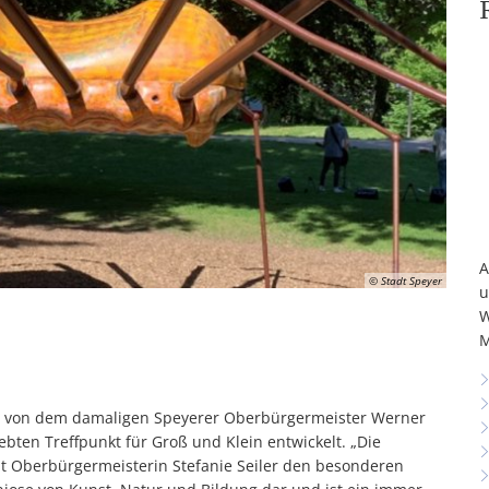
A
© Stadt Speyer
u
W
M
3 von dem damaligen Speyerer Oberbürgermeister Werner
iebten Treffpunkt für Groß und Klein entwickelt. „Die
ebt Oberbürgermeisterin Stefanie Seiler den besonderen