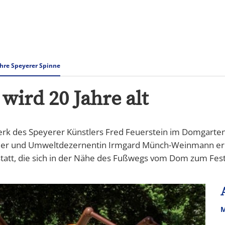
Rathaus & Verwaltung
Tourismus Speyer
ahre Speyerer Spinne
wird 20 Jahre alt
rk des Speyerer Künstlers Fred Feuerstein im Domgarten, 
iler und Umweltdezernentin Irmgard Münch-Weinmann eröf
statt, die sich in der Nähe des Fußwegs vom Dom zum Fest
M