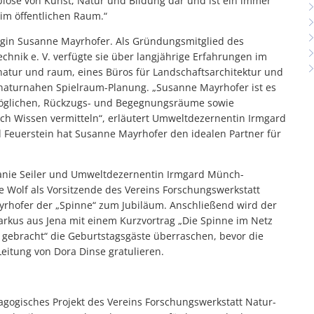
ymbiose von Kunst, Natur und Bildung dar und ist ein immer
 im öffentlichen Raum.“
login Susanne Mayrhofer. Als Gründungsmitglied des
hnik e. V. verfügte sie über langjährige Erfahrungen im
natur und raum, eines Büros für Landschaftsarchitektur und
naturnahen Spielraum-Planung. „Susanne Mayrhofer ist es
öglichen, Rückzugs- und Begegnungsräume sowie
ich Wissen vermitteln“, erläutert Umweltdezernentin Irmgard
Feuerstein hat Susanne Mayrhofer den idealen Partner für
anie Seiler und Umweltdezernentin Irmgard Münch-
 Wolf als Vorsitzende des Vereins Forschungswerkstatt
ayrhofer der „Spinne“ zum Jubiläum. Anschließend wird der
arkus aus Jena mit einem Kurzvortrag „Die Spinne im Netz
 gebracht“ die Geburtstagsgäste überraschen, bevor die
 Leitung von Dora Dinse gratulieren.
gogisches Projekt des Vereins Forschungswerkstatt Natur-