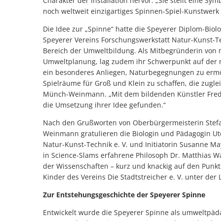
Charakter der Installation hervor. „Sie stellt eine S
noch weltweit einzigartiges Spinnen-Spiel-Kunstwerk
Die Idee zur „Spinne“ hatte die Speyerer Diplom-Bio
Speyerer Vereins Forschungswerkstatt Natur-Kunst-Tec
Bereich der Umweltbildung. Als Mitbegründerin von 
Umweltplanung, lag zudem ihr Schwerpunkt auf der 
ein besonderes Anliegen, Naturbegegnungen zu erm
Spielräume für Groß und Klein zu schaffen, die zugle
Münch-Weinmann. „Mit dem bildenden Künstler Fred 
die Umsetzung ihrer Idee gefunden.“
Nach den Grußworten von Oberbürgermeisterin Stef
Weinmann gratulieren die Biologin und Pädagogin Ute
Natur-Kunst-Technik e. V. und Initiatorin Susanne M
in Science-Slams erfahrene Philosoph Dr. Matthias W
der Wissenschaften – kurz und knackig auf den Punkt
Kinder des Vereins Die Stadtstreicher e. V. unter der
Zur Entstehungsgeschichte der Speyerer Spinne
Entwickelt wurde die Speyerer Spinne als umweltpäda