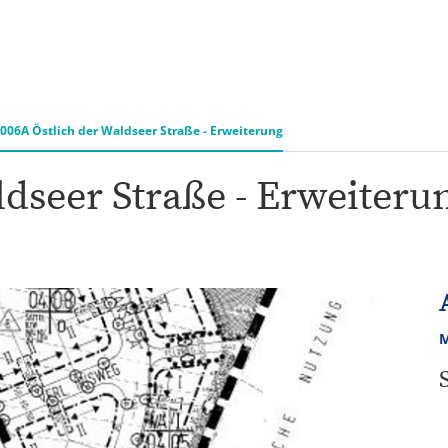
&
Karriere
Bürgerbeteiligung
ÖP
ng
006A Östlich der Waldseer Straße - Erweiterung
ldseer Straße - Erweiteru
M