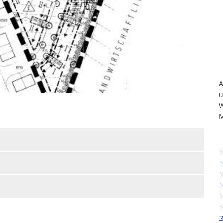
A
u
W
M