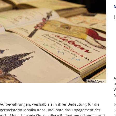
M
A
© Stadt Speyer
u
W
M
 Aufbewahrungen, weshalb sie in ihrer Bedeutung für die
ürgermeisterin Monika Kabs und lobte das Engagement der
raucht Menschen wie Sie, die diese Bedeutung erkennen und