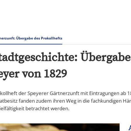
Rathaus & Verwaltung
Tourismus Speyer
nerzunft: Übergabe des Prokollhefts
tadtgeschichte: Übergabe
eyer von 1829
ollheft der Speyerer Gärtnerzunft mit Eintragungen ab 18
ivatbesitz fanden zudem ihren Weg in die fachkundigen Hä
ielfältigkeit betrachtet werden.