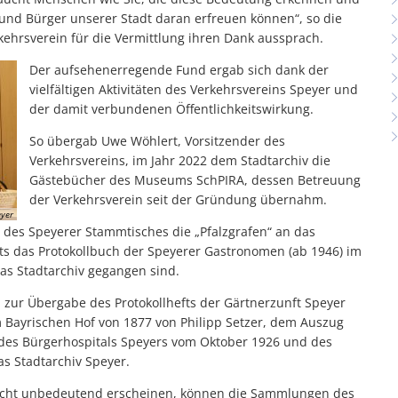
 und Bürger unserer Stadt daran erfreuen können“, so die
kehrsverein für die Vermittlung ihren Dank aussprach.
Der aufsehenerregende Fund ergab sich dank der
vielfältigen Aktivitäten des Verkehrsvereins Speyer und
der damit verbundenen Öffentlichkeitswirkung.
So übergab Uwe Wöhlert, Vorsitzender des
Verkehrsvereins, im Jahr 2022 dem Stadtarchiv die
Gästebücher des Museums SchPIRA, dessen Betreuung
der Verkehrsverein seit der Gründung übernahm.
eyer
des Speyerer Stammtisches die „Pfalzgrafen“ an das
s das Protokollbuch der Speyerer Gastronomen (ab 1946) im
s Stadtarchiv gegangen sind.
 zur Übergabe des Protokollhefts der Gärtnerzunft Speyer
 Bayrischen Hof von 1877 von Philipp Setzer, dem Auszug
des Bürgerhospitals Speyers vom Oktober 1926 und des
s Stadtarchiv Speyer.
lleicht unbedeutend erscheinen, können die Sammlungen des