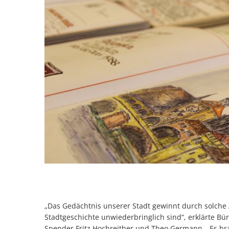
„Das Gedächtnis unserer Stadt gewinnt durch solche
Stadtgeschichte unwiederbringlich sind“, erklärte B
Spender Fritz Hochreither und Theo Germann. „Es b