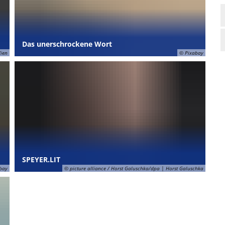
Das unerschrockene Wort
ien
© Pixabay
SPEYER.LIT
bay
© picture alliance / Horst Galuschka/dpa | Horst Galuschka