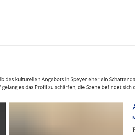
&
Karriere
Bürgerbeteiligung
ÖP
ng
halb des kulturellen Angebots in Speyer eher ein Schattend
gelang es das Profil zu schärfen, die Szene befindet sich 
M