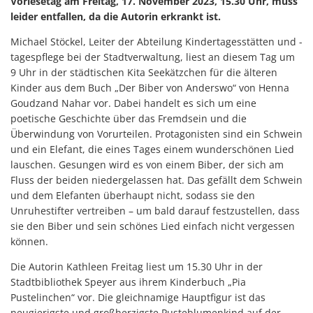
Vorlesetag am Freitag, 17. November 2023, 15.30 Uhr, muss
leider entfallen, da die Autorin erkrankt ist.
Michael Stöckel, Leiter der Abteilung Kindertagesstätten und -
tagespflege bei der Stadtverwaltung, liest an diesem Tag um
9 Uhr in der städtischen Kita Seekätzchen für die älteren
Kinder aus dem Buch „Der Biber von Anderswo“ von Henna
Goudzand Nahar vor. Dabei handelt es sich um eine
poetische Geschichte über das Fremdsein und die
Überwindung von Vorurteilen. Protagonisten sind ein Schwein
und ein Elefant, die eines Tages einem wunderschönen Lied
lauschen. Gesungen wird es von einem Biber, der sich am
Fluss der beiden niedergelassen hat. Das gefällt dem Schwein
und dem Elefanten überhaupt nicht, sodass sie den
Unruhestifter vertreiben – um bald darauf festzustellen, dass
sie den Biber und sein schönes Lied einfach nicht vergessen
können.
Die Autorin Kathleen Freitag liest um 15.30 Uhr in der
Stadtbibliothek Speyer aus ihrem Kinderbuch „Pia
Pustelinchen“ vor. Die gleichnamige Hauptfigur ist das
neugierigste und großherzigste Pusteblumenkind auf der