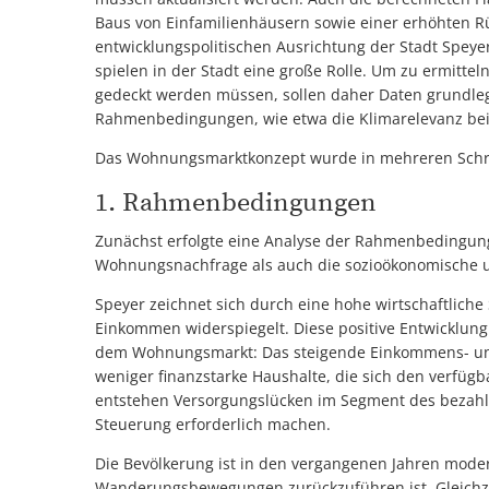
Baus von Einfamilienhäusern sowie einer erhöhten R
entwicklungspolitischen Ausrichtung der Stadt Spe
spielen in der Stadt eine große Rolle. Um zu ermitte
gedeckt werden müssen, sollen daher Daten grundle
Rahmenbedingungen, wie etwa die Klimarelevanz bei
Das Wohnungsmarktkonzept wurde in mehreren Schrit
1. Rahmenbedingungen
Zunächst erfolgte eine Analyse der Rahmenbedingun
Wohnungsnachfrage als auch die sozioökonomische u
Speyer zeichnet sich durch eine hohe wirtschaftliche 
Einkommen widerspiegelt. Diese positive Entwicklun
dem Wohnungsmarkt: Das steigende Einkommens- un
weniger finanzstarke Haushalte, die sich den verf
entstehen Versorgungslücken im Segment des bezahl
Steuerung erforderlich machen.
Die Bevölkerung ist in den vergangenen Jahren moder
Wanderungsbewegungen zurückzuführen ist. Gleichzei