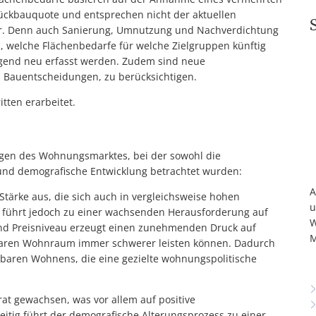
ückbauquote und entsprechen nicht der aktuellen
yer. Denn auch Sanierung, Umnutzung und Nachverdichtung
ln, welche Flächenbedarfe für welche Zielgruppen künftig
gend neu erfasst werden. Zudem sind neue
 Bauentscheidungen, zu berücksichtigen.
ten erarbeitet.
gen des Wohnungsmarktes, bei der sowohl die
nd demografische Entwicklung betrachtet wurden:
A
Stärke aus, die sich auch in vergleichsweise hohen
u
g führt jedoch zu einer wachsenden Herausforderung auf
W
d Preisniveau erzeugt einen zunehmenden Druck auf
M
ügbaren Wohnraum immer schwerer leisten können. Dadurch
baren Wohnens, die eine gezielte wohnungspolitische
at gewachsen, was vor allem auf positive
tig führt der demografische Alterungsprozess zu einer