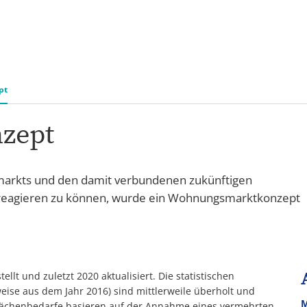
&
Karriere
Bürgerbeteiligung
ÖP
ng
pt
zept
markts und den damit verbundenen zukünftigen
g reagieren zu können, wurde ein Wohnungsmarktkonzept
t und zuletzt 2020 aktualisiert. Die statistischen
se aus dem Jahr 2016) sind mittlerweile überholt und
M
Flächenbedarfe basieren auf der Annahme eines vermehrten