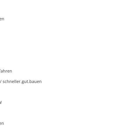
en
fahren
/ schneller.gut.bauen
W
en