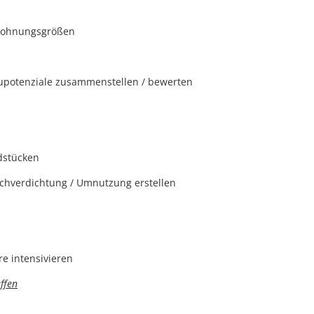
e Wohnungsgrößen
otenziale zusammen­stellen / bewerten
dstücken
chverdichtung / Umnut­zung erstellen
e intensivieren
ffen