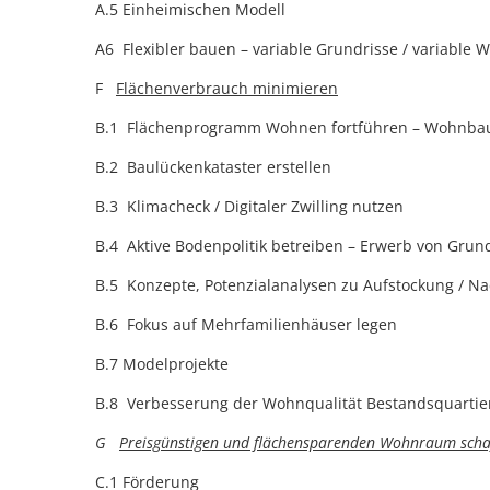
A.5 Einheimischen Modell
A6 Flexibler bauen – variable Grundrisse / variabl
F
Flächenverbrauch minimieren
B.1 Flächenprogramm Wohnen fortführen – Wohnbaup
B.2 Baulückenkataster erstellen
B.3 Klimacheck / Digitaler Zwilling nutzen
B.4 Aktive Bodenpolitik betreiben – Erwerb von Grun
B.5 Konzepte, Potenzialanalysen zu Aufstockung / Na
B.6 Fokus auf Mehrfamilienhäuser legen
B.7 Modelprojekte
B.8 Verbesserung der Wohnqualität Bestandsquartier
G
Preisgünstigen und flächensparenden Wohnraum scha
C.1 Förderung