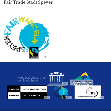
Fair Trade Stadt Speyer
©
© Metropolregion
©
Rhein-Neckar
©
©
©