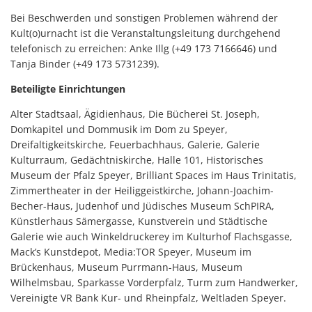
Bei Beschwerden und sonstigen Problemen während der
Kult(o)urnacht ist die Veranstaltungsleitung durchgehend
telefonisch zu erreichen: Anke Illg (+49 173 7166646) und
Tanja Binder (+49 173 5731239).
Beteiligte Einrichtungen
Alter Stadtsaal, Ägidienhaus, Die Bücherei St. Joseph,
Domkapitel und Dommusik im Dom zu Speyer,
Dreifaltigkeitskirche, Feuerbachhaus, Galerie, Galerie
Kulturraum, Gedächtniskirche, Halle 101, Historisches
Museum der Pfalz Speyer, Brilliant Spaces im Haus Trinitatis,
Zimmertheater in der Heiliggeistkirche, Johann-Joachim-
Becher-Haus, Judenhof und Jüdisches Museum SchPIRA,
Künstlerhaus Sämergasse, Kunstverein und Städtische
Galerie wie auch Winkeldruckerey im Kulturhof Flachsgasse,
Mack’s Kunstdepot, Media:TOR Speyer, Museum im
Brückenhaus, Museum Purrmann-Haus, Museum
Wilhelmsbau, Sparkasse Vorderpfalz, Turm zum Handwerker,
Vereinigte VR Bank Kur- und Rheinpfalz, Weltladen Speyer.