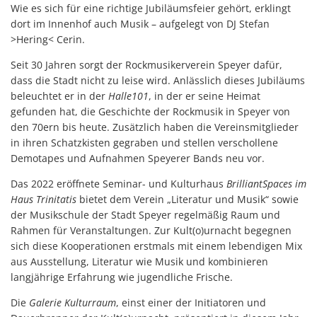
Wie es sich für eine richtige Jubiläumsfeier gehört, erklingt
dort im Innenhof auch Musik – aufgelegt von DJ Stefan
>Hering< Cerin.
Seit 30 Jahren sorgt der Rockmusikerverein Speyer dafür,
dass die Stadt nicht zu leise wird. Anlässlich dieses Jubiläums
beleuchtet er in der
Halle101
, in der er seine Heimat
gefunden hat, die Geschichte der Rockmusik in Speyer von
den 70ern bis heute. Zusätzlich haben die Vereinsmitglieder
in ihren Schatzkisten gegraben und stellen verschollene
Demotapes und Aufnahmen Speyerer Bands neu vor.
Das 2022 eröffnete Seminar- und Kulturhaus
BrilliantSpaces im
Haus Trinitatis
bietet dem Verein „Literatur und Musik“ sowie
der Musikschule der Stadt Speyer regelmäßig Raum und
Rahmen für Veranstaltungen. Zur Kult(o)urnacht begegnen
sich diese Kooperationen erstmals mit einem lebendigen Mix
aus Ausstellung, Literatur wie Musik und kombinieren
langjährige Erfahrung wie jugendliche Frische.
Die
Galerie Kulturraum
, einst einer der Initiatoren und