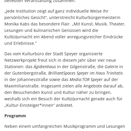
beliebten Veranstaltung zusammen.
„Jede Institution zeigt auf ganz individuelle Weise ihr
persönliches Gesicht“, unterstreicht Kulturbürgermeisterin
Monika Kabs das besondere Flair. „Mit Kunst, Musik, Theater,
Lesungen und kulinarischen Genüssen wird die
Kult(o)urnacht ein Abend voller anregungsreicher Eindrücke
und Erlebnisse.“
Das vom Kulturbüro der Stadt Speyer organisierte
Netzwerkprojekt freut sich in diesem Jahr über vier neue
Stationen: das
Ägidienhaus
in der Gilgenstraße, die
Galerie
in
der Gutenbergstraße,
BrilliantSpaces Speyer
im Haus Trinitatis
in der Johannesstraße sowie das
Media:TOR Speyer
auf der
Maximilianstraße. Insgesamt zielen alle Angebote darauf ab,
den Besuchenden Kunst und Kultur näher zu bringen,
weshalb sich ein Besuch der Kult(o)urnacht gerade auch für
„Kultur-Einsteiger*innen“ anbietet.
Programm
Neben einem umfangreichen Musikprogramm und Lesungen