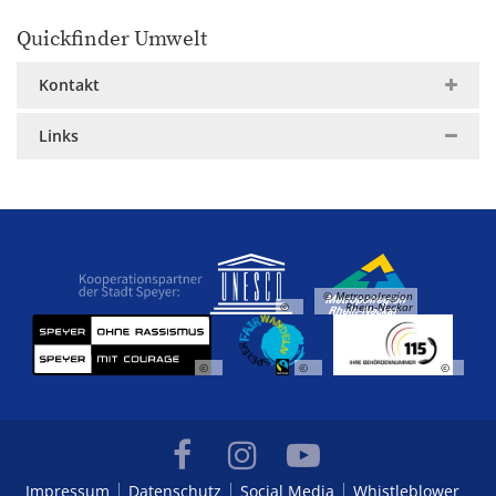
Quickfinder Umwelt
Kontakt
Links
© Metropolregion
©
Rhein-Neckar
©
©
©
Impressum
Datenschutz
Social Media
Whistleblower