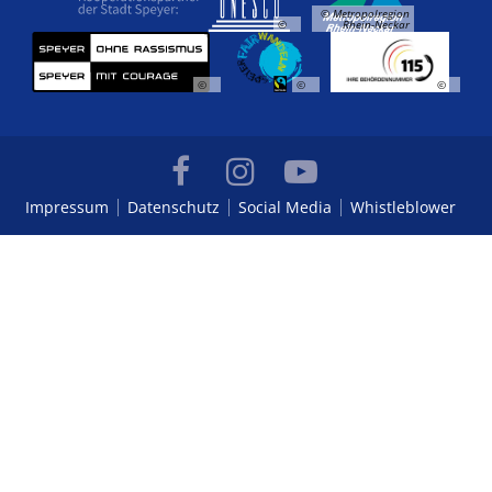
© Metropolregion
©
Rhein-Neckar
©
©
©
Impressum
Datenschutz
Social Media
Whistleblower