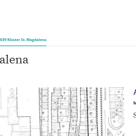
&
Karriere
Bürgerbeteiligung
ÖP
ng
039 Kloster St. Magdalena
dalena
M