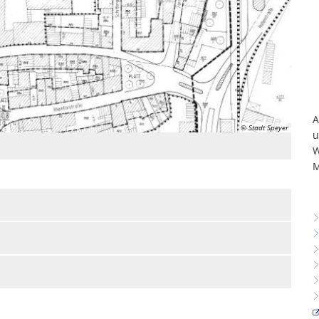
A
© Stadt Speyer
u
W
M