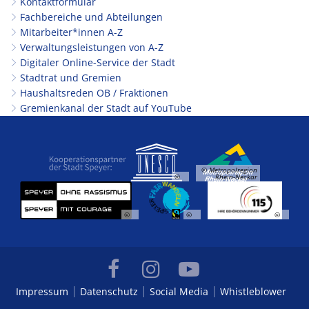
Kontaktformular
Fachbereiche und Abteilungen
Mitarbeiter*innen A-Z
Verwaltungsleistungen von A-Z
Digitaler Online-Service der Stadt
Stadtrat und Gremien
Haushaltsreden OB / Fraktionen
Gremienkanal der Stadt auf YouTube
© Metropolregion
©
Rhein-Neckar
©
©
©
Impressum
Datenschutz
Social Media
Whistleblower