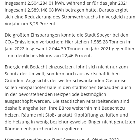
insgesamt 2.504.284,01 kWh, während er für das Jahr 2021
insgesamt 2.589.148,08 kWh betragen hatte. Daraus ergibt
sich eine Reduzierung des Stromverbrauchs im Vergleich zum
Vorjahr um 3,28 Prozent.
Die größten Einsparungen konnte die Stadt Speyer bei den
CO
-Emissionen verbuchen: Hier stehen 1.585,28 Tonnen im
2
Jahr 2022 insgesamt 2.044,39 Tonnen im Jahr 2021 gegenüber
– ein deutliches Minus von 22,46 Prozent.
Energie mit Bedacht einzusetzen, lohnt sich nicht nur zum
Schutz der Umwelt, sondern auch aus wirtschaftlichen
Gründen. Angesichts der weiter schwankenden Gaspreise
sollen Einsparpotenziale in den städtischen Gebäuden auch
in der bevorstehenden Heizperiode bestmöglich
ausgeschöpft werden. Die städtischen Mitarbeitenden sind
deshalb angehalten, ihre Büros weiterhin mit Bedacht zu
heizen, Räume mit Stoß- anstatt Kipplüftung zu lüften und
die Heizung in wenig beziehungsweise länger nicht genutzten
Räumen entsprechend zu regulieren.
Medieninformation der Stadt Speyer vom 4. Oktober 2023