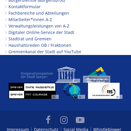
Bürgerdienste (Bürgerbüros)
Kontaktformular
Fachbereiche und Abteilungen
Mitarbeiter*innen A-Z
Verwaltungsleistungen von A-Z
Digitaler Online-Service der Stadt
Stadtrat und Gremien
Haushaltsreden OB / Fraktionen
Gremienkanal der Stadt auf YouTube
© Metropolregion
©
Rhein-Neckar
©
©
©
Impressum
Datenschutz
Social Media
Whistleblower