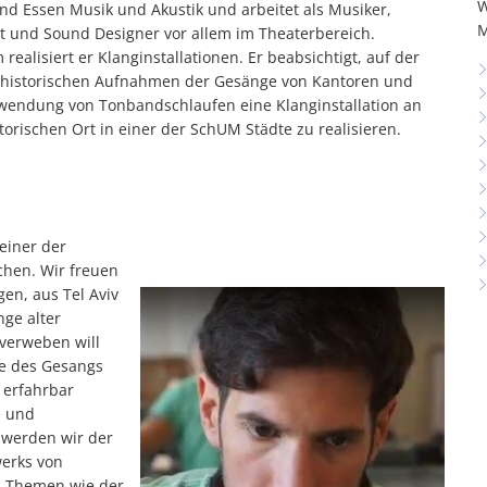
W
nd Essen Musik und Akustik und arbeitet als Musiker,
M
 und Sound Designer vor allem im Theaterbereich.
ealisiert er Klanginstallationen. Er beabsichtigt, auf der
 historischen Aufnahmen der Gesänge von Kantoren und
wendung von Tonbandschlaufen eine Klanginstallation an
torischen Ort in einer der SchUM Städte zu realisieren.
einer der
ichen. Wir freuen
en, aus Tel Aviv
ge alter
 verweben will
e des Gesangs
 erfahrbar
e und
 werden wir der
werks von
n Themen wie der