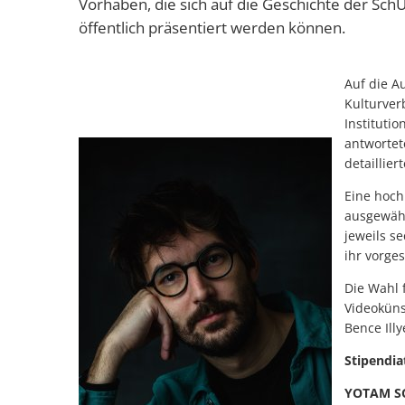
Vorhaben, die sich auf die Geschichte der Sch
öffentlich präsentiert werden können.
Auf die A
Kulturverb
Instituti
antwortet
detaillier
Eine hoch
ausgewähl
jeweils s
ihr vorges
Die Wahl 
Videoküns
Bence Ill
Stipendia
YOTAM S