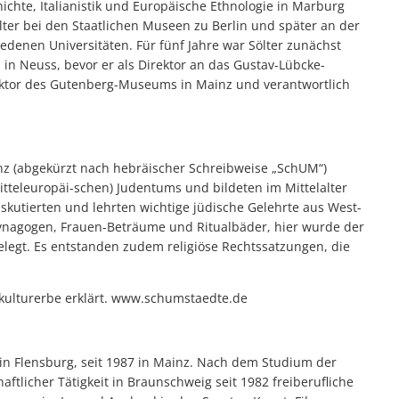
hichte, Italianistik und Europäische Ethnologie in Marburg
ter bei den Staatlichen Museen zu Berlin und später an der
iedenen Universitäten. Für fünf Jahre war Sölter zunächst
in Neuss, bevor er als Direktor an das Gustav-Lübcke-
ektor des Gutenberg-Museums in Mainz und verantwortlich
z (abgekürzt nach hebräischer Schreibweise „SchUM“)
teleuropäi-schen) Judentums und bildeten im Mittelalter
skutierten und lehrten wichtige jüdische Gelehrte aus West-
ynagogen, Frauen-Beträume und Ritualbäder, hier wurde der
elegt. Es entstanden zudem religiöse Rechtssatzungen, die
ulturerbe erklärt. www.schumstaedte.de
in Flensburg, seit 1987 in Mainz. Nach dem Studium der
ftlicher Tätigkeit in Braunschweig seit 1982 freiberufliche