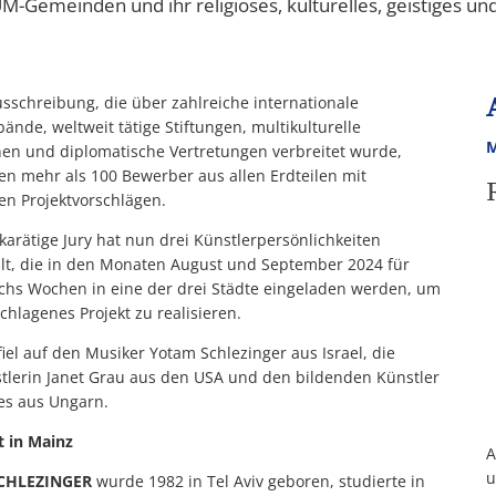
UM-Gemeinden und ihr religiöses, kulturelles, geistiges u
usschreibung, die über zahlreiche internationale
ände, weltweit tätige Stiftungen, multikulturelle
M
onen und diplomatische Vertretungen verbreitet wurde,
en mehr als 100 Bewerber aus allen Erdteilen mit
ten Projektvorschlägen.
karätige Jury hat nun drei Künstlerpersönlichkeiten
t, die in den Monaten August und September 2024 für
echs Wochen in eine der drei Städte eingeladen werden, um
chlagenes Projekt zu realisieren.
fiel auf den Musiker Yotam Schlezinger aus Israel, die
tlerin Janet Grau aus den USA und den bildenden Künstler
yes aus Ungarn.
t in Mainz
A
u
CHLEZINGER
wurde 1982 in Tel Aviv geboren, studierte in