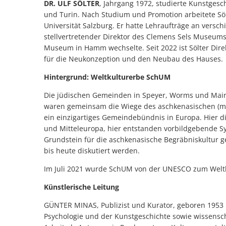
DR. ULF SÖLTER
, Jahrgang 1972, studierte Kunstgesc
und Turin. Nach Studium und Promotion arbeitete Söl
Universität Salzburg. Er hatte Lehraufträge an versch
stellvertretender Direktor des Clemens Sels Museums 
Museum in Hamm wechselte. Seit 2022 ist Sölter Dir
für die Neukonzeption und den Neubau des Hauses.
Hintergrund: Weltkulturerbe SchUM
Die jüdischen Gemeinden in Speyer, Worms und Main
waren gemeinsam die Wiege des aschkenasischen (mit
ein einzigartiges Gemeindebündnis in Europa. Hier di
und Mitteleuropa, hier entstanden vorbildgebende S
Grundstein für die aschkenasische Begräbniskultur g
bis heute diskutiert werden.
Im Juli 2021 wurde SchUM von der UNESCO zum Weltk
Künstlerische Leitung
GÜNTER MINAS, Publizist und Kurator, geboren 1953 
Psychologie und der Kunstgeschichte sowie wissenscha