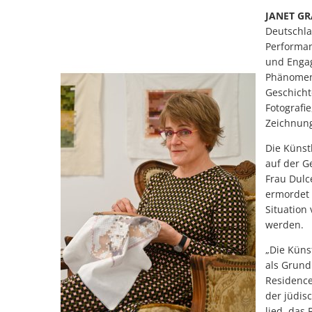
JANET G
Deutschla
Performan
und Engag
Phänomene
Geschicht
Fotografie
Zeichnung
Die Künst
auf der G
Frau Dulc
ermordet 
Situation
werden.
„Die Küns
als Grundl
Residence
der jüdis
lied, das