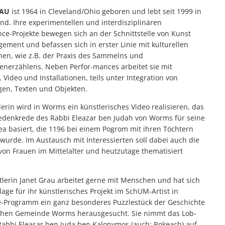
RAU
ist 1964 in Cleveland/Ohio geboren und lebt seit 1999 in
nd. Ihre experimentellen und interdisziplinären
ce-Projekte bewegen sich an der Schnittstelle von Kunst
ement und befassen sich in erster Linie mit kulturellen
n, wie z.B. der Praxis des Sammelns und
enerzählens. Neben Perfor-mances arbeitet sie mit
, Video und Installationen, teils unter Integration von
en, Texten und Objekten.
lerin wird in Worms ein künstlerisches Video realisieren, das
edenkrede des Rabbi Eleazar ben Judah von Worms für seine
ea basiert, die 1196 bei einem Pogrom mit ihren Töchtern
wurde. Im Austausch mit Interessierten soll dabei auch die
 von Frauen im Mittelalter und heutzutage thematisiert
tlerin Janet Grau arbeitet gerne mit Menschen und hat sich
age für ihr künstlerisches Projekt im SchUM-Artist in
-Programm ein ganz besonderes Puzzlestück der Geschichte
chen Gemeinde Worms herausgesucht. Sie nimmt das Lob-
 Rabbi Eleasar ben Juda ben Kalonymos (auch: Rokeach) auf