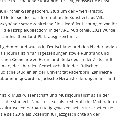
st sie freischaffende Kuratorin für zeitgenössische Kunst.
 Neunkirchen/Saar geboren. Studium der Amerikanistik,
 leitet sie dort das Internationale Künstlerhaus Villa
ssaybände sowie zahlreiche Einzelveröffentlichungen von ihr
 die HörspielCollection“ in der ARD Audiothek. 2021 wurde
 Landes Rheinland-Pfalz ausgezeichnet.
f geboren und wuchs in Deutschland und den Niederlanden
e als Journalistin für Tageszeitungen sowie Rundfunk und
schen Gemeinde zu Berlin und Redakteurin der Zeitschrift
 Minjan, der liberalen Gemeinschaft in der Jüdischen
Jüdische Studien an der Universität Paderborn. Zahlreiche
Rabbinerin geworden. Jüdische Herausforderungen hier und
nistik, Musikwissenschaft und Musikjournalismus an der
sruhe studiert. Danach ist sie als freiberufliche Moderatorin
kulturwellen der ARD tätig gewesen, seit 2012 arbeitet sie
ie seit 2019 als Dozentin für Jazzgeschichte an der