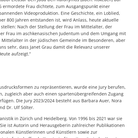
6 ermordete Frau dichtete, zum Ausgangspunkt einer
pannenden Videoproduktion. Eine Geschichte, ein Loblied,
ber 800 Jahren entstanden ist, wird Anlass, heute aktuelle
stellen: Nach der Stellung der Frau im Mittelalter, der
der Frau im aschkenasischen Judentum und dem Umgang mit
 Mittelalter in der jüdischen Gemeinde im Besonderen, aber
uns sehr, dass Janet Grau damit die Relevanz unserer
eute aufzeigt.“
usdrucksformen zu repräsentieren, wurde eine Jury berufen,
en, zugleich aber auch einen spartenübergreifenden Zugang
rfügen. Die Jury 2023/2024 besteht aus Barbara Auer, Nora
d Dr. Ulf Sölter.
istik in Zürich und Heidelberg. Von 1996 bis 2021 war sie
Sie ist Autorin und Herausgeberin zahlreicher Publikationen
ionalen Künstlerinnen und Künstlern sowie zur