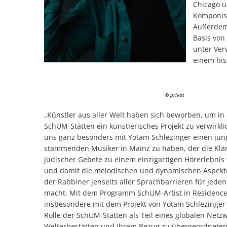
Chicago u
Komponist
Außerdem r
Basis von
unter Ver
einem his
© privat
„Künstler aus aller Welt haben sich beworben, um in 
SchUM-Stätten ein künstlerisches Projekt zu verwirkl
uns ganz besonders mit Yotam Schlezinger einen jung
stammenden Musiker in Mainz zu haben, der die Klän
jüdischer Gebete zu einem einzigartigen Hörerlebnis
und damit die melodischen und dynamischen Aspekt
der Rabbiner jenseits aller Sprachbarrieren für jeden
macht. Mit dem Programm SchUM-Artist in Residenc
insbesondere mit dem Projekt von Yotam Schlezinger
Rolle der SchUM-Stätten als Teil eines globalen Netz
Welterbestätten und ihrem Bezug zu übergeordnete