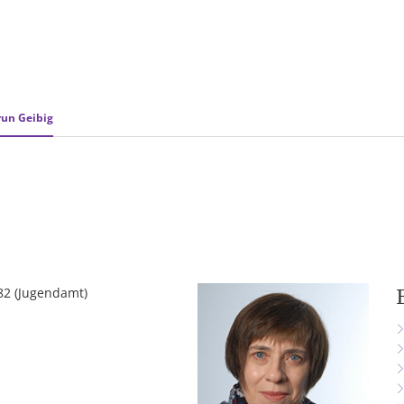
&
Karriere
Bürgerbeteiligung
ÖP
ng
run Geibig
982 (Jugendamt)