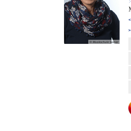
<
>
© Musikschule Speyer