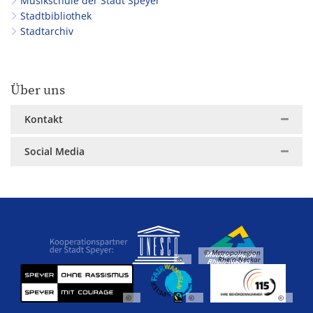
Musikschule der Stadt Speyer
Stadtbibliothek
Stadtarchiv
Über uns
Kontakt
Social Media
© Metropolregion
©
Rhein-Neckar
©
©
©