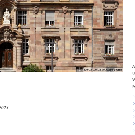
A
Klaus Venus, © Klaus Venus
u
W
M
 2023