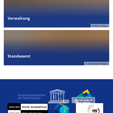
Verwaltung
© Klaus Venus
Standesamt
© photowerk Speyer
© Metropolregion
©
Rhein-Neckar