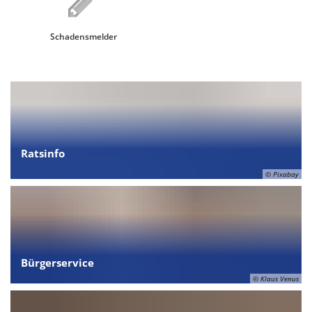
Schadensmelder
Ratsinfo
© Pixabay
Bürgerservice
© Klaus Venus