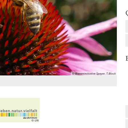
© Bieneninitiative Speyer, T.Block
© UN