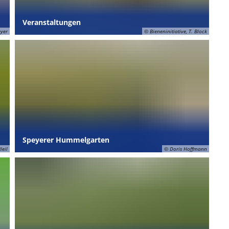
Veranstaltungen
eyer
© Bieneninitiative, T. Block
Speyerer Hummelgarten
leil
© Doris Hoffmann