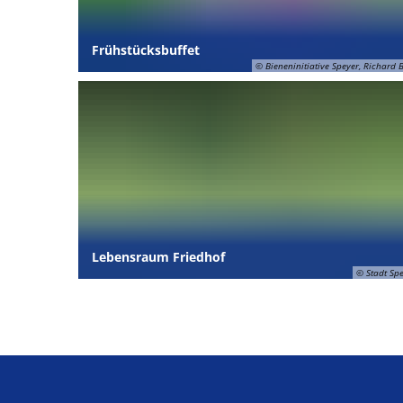
Frühstücksbuffet
© Bieneninitiative Speyer, Richard B
Lebensraum Friedhof
© Stadt Sp