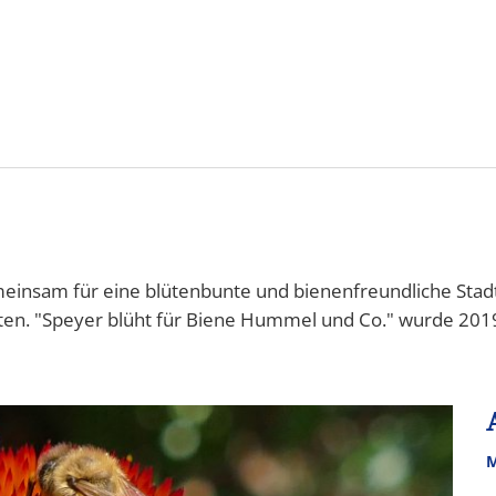
&
Karriere
Bürgerbeteiligung
ÖP
ng
insam für eine blütenbunte und bienenfreundliche Stadt -
ten. "Speyer blüht für Biene Hummel und Co." wurde 201
M