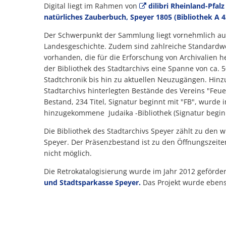
Digital liegt im Rahmen von
dilibri Rheinland-Pfalz
natürliches Zauberbuch, Speyer 1805 (Bibliothek A 4
Der Schwerpunkt der Sammlung liegt vornehmlich auf
Landesgeschichte. Zudem sind zahlreiche Standardwe
vorhanden, die für die Erforschung von Archivalien 
der Bibliothek des Stadtarchivs eine Spanne von ca.
Stadtchronik bis hin zu aktuellen Neuzugängen. Hinz
Stadtarchivs hinterlegten Bestände des Vereins "Fe
Bestand, 234 Titel, Signatur beginnt mit "FB", wurde i
hinzugekommene Judaika -Bibliothek (Signatur beginnt
Die Bibliothek des Stadtarchivs Speyer zählt zu den 
Speyer. Der Präsenzbestand ist zu den Öffnungszeiten
nicht möglich.
Die Retrokatalogisierung wurde im Jahr 2012 geförde
und Stadtsparkasse Speyer.
Das Projekt wurde ebenso