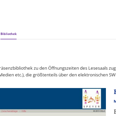
&
Karriere
Bürgerbeteiligung
ÖP
ng
Bibliothek
Präsenzbibliothek zu den Öffnungszeiten des Lesesaals zugä
e Medien etc.), die größtenteils über den elektronischen SW
M