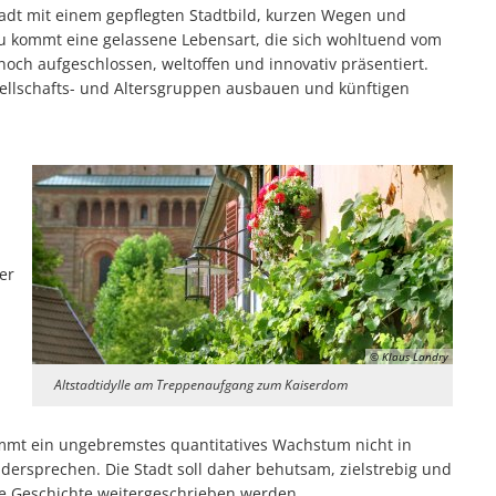
tadt mit einem gepflegten Stadtbild, kurzen Wegen und
zu kommt eine gelassene Lebensart, die sich wohltuend vom
noch aufgeschlossen, weltoffen und innovativ präsentiert.
esellschafts- und Altersgruppen ausbauen und künftigen
er
© Klaus Landry
Altstadtidylle am Treppenaufgang zum Kaiserdom
mmt ein ungebremstes quantitatives Wachstum nicht in
dersprechen. Die Stadt soll daher behutsam, zielstrebig und
che Geschichte weitergeschrieben werden.