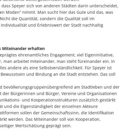
, dass Speyer sich von anderen Städten darin unterscheidet,
en Moden“ nimmt. Man sucht hier das Gute und das, was
icht die Quantität, sondern die Qualität soll im
Individualität und Erlebniswert der Stadt nachhaltig
s Miteinander erhalten
eprägtes ehrenamtliches Engagement, viel Eigeninitiative,
, man arbeitet miteinander, man steht füreinander ein. In
s andere als eine Selbstverständlichkeit. Für Speyer ist
t, Bewusstsein und Bindung an die Stadt entstehen. Das soll
und bevölkerungsgruppenübergreifend am Stadtleben und der
t der Bürgerinnen und Bürger, Vereine und Organisationen
nikations- und Kooperationsstrukturen zusätzlich gestärkt
ät und die Eigenständigkeit der einzelnen Akteure
tformen sollen der Gemeinschaftssinn, die Identifikation
tärkt werden. Das Miteinander soll von Kooperation,
seitiger Wertschätzung geprägt sein.