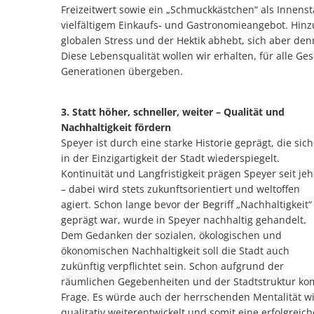
Freizeitwert sowie ein „Schmuckkästchen“ als Innens
vielfältigem Einkaufs- und Gastronomieangebot. Hin
globalen Stress und der Hektik abhebt, sich aber den
Diese Lebensqualität wollen wir erhalten, für alle G
Generationen übergeben.
3. Statt höher, schneller, weiter – Qualität und
Nachhaltigkeit fördern
Speyer ist durch eine starke Historie geprägt, die sich
in der Einzigartigkeit der Stadt wiederspiegelt.
Kontinuität und Langfristigkeit prägen Speyer seit jeh
– dabei wird stets zukunftsorientiert und weltoffen
agiert. Schon lange bevor der Begriff „Nachhaltigkeit“
geprägt war, wurde in Speyer nachhaltig gehandelt.
Dem Gedanken der sozialen, ökologischen und
ökonomischen Nachhaltigkeit soll die Stadt auch
zukünftig verpflichtet sein. Schon aufgrund der
räumlichen Gegebenheiten und der Stadtstruktur ko
Frage. Es würde auch der herrschenden Mentalität wi
qualitativ weiterentwickelt und somit eine erfolgrei