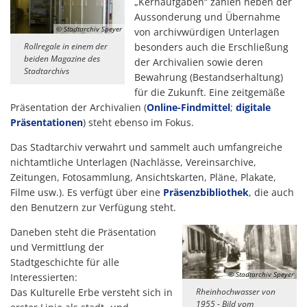
„Kernaufgaben“ zählen neben der
Aussonderung und Übernahme
© Stadtarchiv Speyer
von archivwürdigen Unterlagen
Rollregale in einem der
besonders auch die Erschließung
beiden Magazine des
der Archivalien sowie deren
Stadtarchivs
Bewahrung (Bestandserhaltung)
für die Zukunft. Eine zeitgemäße
Präsentation der Archivalien (
Online-Findmittel
;
digitale
Präsentationen
) steht ebenso im Fokus.
Das Stadtarchiv verwahrt und sammelt auch umfangreiche
nichtamtliche Unterlagen (Nachlässe, Vereinsarchive,
Zeitungen, Fotosammlung, Ansichtskarten, Pläne, Plakate,
Filme usw.). Es verfügt über eine
Präsenzbibliothek
, die auch
den Benutzern zur Verfügung steht.
Daneben steht die Präsentation
und Vermittlung der
Stadtgeschichte für alle
© Stadtarchiv Speyer
Interessierten:
Das Kulturelle Erbe versteht sich in
Rheinhochwasser von
1955 - Bild vom