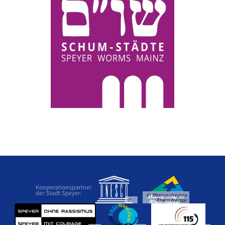
© Metropolregion
©
Rhein-Neckar