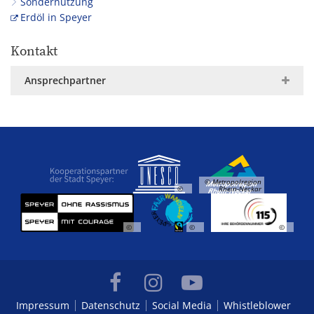
Sondernutzung
Erdöl in Speyer
Kontakt
Ansprechpartner
© Metropolregion
©
Rhein-Neckar
©
©
©
Impressum
Datenschutz
Social Media
Whistleblower