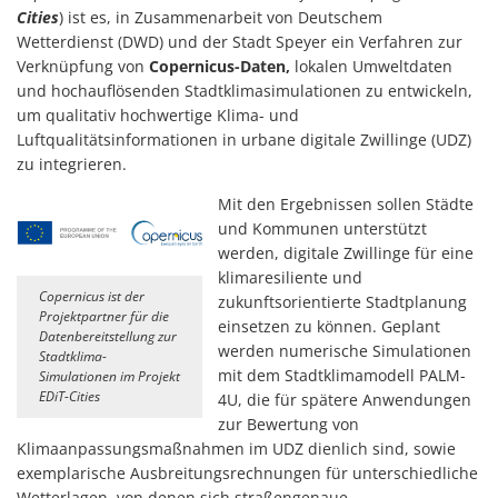
Cities
) ist es, in Zusammenarbeit von Deutschem
Wetterdienst (DWD) und der Stadt Speyer ein Verfahren zur
Verknüpfung von
Copernicus-Daten,
lokalen Umweltdaten
und hochauflösenden Stadtklimasimulationen zu entwickeln,
um qualitativ hochwertige Klima- und
Luftqualitätsinformationen in urbane digitale Zwillinge (UDZ)
zu integrieren.
Mit den Ergebnissen sollen Städte
und Kommunen unterstützt
werden, digitale Zwillinge für eine
klimaresiliente und
Copernicus ist der
zukunftsorientierte Stadtplanung
Projektpartner für die
einsetzen zu können. Geplant
Datenbereitstellung zur
werden numerische Simulationen
Stadtklima-
mit dem Stadtklimamodell PALM-
Simulationen im Projekt
EDiT-Cities
4U, die für spätere Anwendungen
zur Bewertung von
Klimaanpassungsmaßnahmen im UDZ dienlich sind, sowie
exemplarische Ausbreitungsrechnungen für unterschiedliche
Wetterlagen, von denen sich straßengenaue