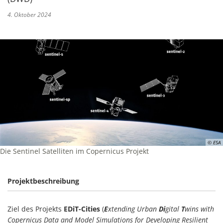
4. Oktober 2024
© ESA
Die Sentinel Satelliten im Copernicus Projekt
Projektbeschreibung
Ziel des Projekts
EDiT-Cities
(
E
xtending Urban
Di
gital
T
wins with
Copernicus Data and Model Simulations for Developing Resilient