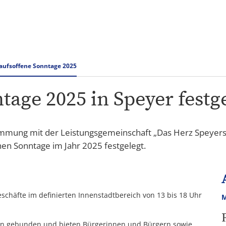
Rathaus & Verwaltung
Tourismus Speyer
aufsoffene Sonntage 2025
age 2025 in Speyer festg
timmung mit der Leistungsgemeinschaft „Das Herz Speyers
nen Sonntage im Jahr 2025 festgelegt.
chäfte im definierten Innenstadtbereich von 13 bis 18 Uhr
M
gen gebunden und bieten Bürgerinnen und Bürgern sowie