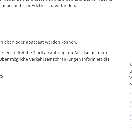
inem besonderen Erlebnis zu verbinden:
rschieben oder abgesagt werden können.
mens bittet die Stadtverwaltung um Anreise mit dem
Über mögliche Verkehrseinschränkungen informiert die
A
u
25
W
M