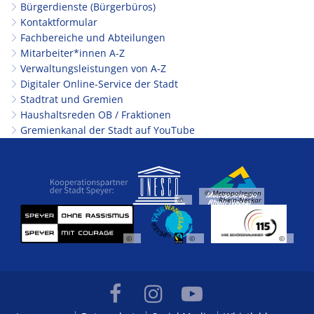
Bürgerdienste (Bürgerbüros)
Kontaktformular
Fachbereiche und Abteilungen
Mitarbeiter*innen A-Z
Verwaltungsleistungen von A-Z
Digitaler Online-Service der Stadt
Stadtrat und Gremien
Haushaltsreden OB / Fraktionen
Gremienkanal der Stadt auf YouTube
© Metropolregion
©
Rhein-Neckar
©
©
©