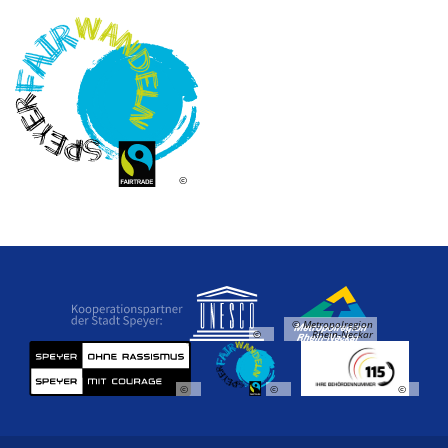
©
© Metropolregion
©
Rhein-Neckar
©
©
©