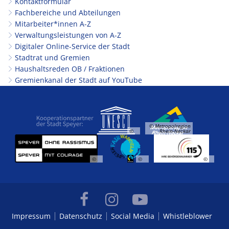
Kontaktformular
Fachbereiche und Abteilungen
Mitarbeiter*innen A-Z
Verwaltungsleistungen von A-Z
Digitaler Online-Service der Stadt
Stadtrat und Gremien
Haushaltsreden OB / Fraktionen
Gremienkanal der Stadt auf YouTube
© Metropolregion
©
Rhein-Neckar
©
©
©
Impressum
Datenschutz
Social Media
Whistleblower