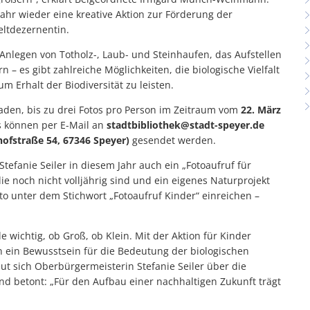
Jahr wieder eine kreative Aktion zur Förderung der
eltdezernentin.
nlegen von Totholz-, Laub- und Steinhaufen, das Aufstellen
– es gibt zahlreiche Möglichkeiten, die biologische Vielfalt
m Erhalt der Biodiversität zu leisten.
den, bis zu drei Fotos pro Person im Zeitraum vom
22. März
s können per E-Mail an
stadtbibliothek@stadt-speyer.de
hofstraße 54, 67346 Speyer)
gesendet werden.
Stefanie Seiler in diesem Jahr auch ein „Fotoaufruf für
e noch nicht volljährig sind und ein eigenes Naturprojekt
o unter dem Stichwort „Fotoaufruf Kinder“ einreichen –
le wichtig, ob Groß, ob Klein. Mit der Aktion für Kinder
n ein Bewusstsein für die Bedeutung der biologischen
reut sich Oberbürgermeisterin Stefanie Seiler über die
nd betont: „Für den Aufbau einer nachhaltigen Zukunft trägt