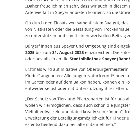
„Daher freue ich mich sehr, dass wir auch in diesem 
Artenvielfalt in Speyer anbieten können“, so die Umw
Ob durch den Einsatz von samenfestem Saatgut, das A
von Nistkästen oder die Gestaltung von Trockenmauern 
zu unterstützen und somit einen wertvollen Beitrag zu
Bürger*innen aus Speyer und Umgebung sind eingela
2025
bis zum
31. August 2025
einzureichen. Die Foto
oder postalisch an die
Stadtbibliothek Speyer (Bahn
Erstmals wird auf Initiative von Oberbürgermeisterin 
Kinder“ angeboten: Alle jungen Naturfreund*innen, di
im Garten oder auf dem Balkon haben, können ein Fot
entweder selbst oder mit Unterstützung ihrer Eltern.
„Der Schutz von Tier- und Pflanzenarten ist für uns al
wollen wir ermöglichen, dass auch schon die Jüngste
Vielfalt entwickeln und dabei kreativ sein können“, f
Erweiterung der Beteiligungsmöglichkeit für Kinder u
es entscheidend dazu bei, alle mitzunehmen.“