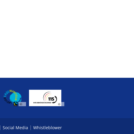
©
©
Social Media
Whistleblower