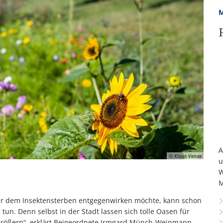
M
A
© Klaus Venus
u
W
M
 Wer dem Insektensterben entgegenwirken möchte, kann schon
un. Denn selbst in der Stadt lassen sich tolle Oasen für
größern“, erklärt Beigeordnete Irmgard Münch-Weinmann.