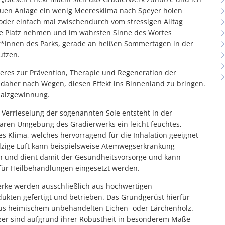
neuen Anlage ein wenig Meeresklima nach Speyer holen
der einfach mal zwischendurch vom stressigen Alltag
ne Platz nehmen und im wahrsten Sinne des Wortes
r*innen des Parks, gerade an heißen Sommertagen in der
utzen.
eeres zur Prävention, Therapie und Regeneration der
daher nach Wegen, diesen Effekt ins Binnenland zu bringen.
Salzgewinnung.
 Verrieselung der sogenannten Sole entsteht in der
aren Umgebung des Gradierwerks ein leicht feuchtes,
ges Klima, welches hervorragend für die Inhalation geeignet
salzige Luft kann beispielsweise Atemwegserkrankung
 und dient damit der Gesundheitsvorsorge und kann
für Heilbehandlungen eingesetzt werden.
rke werden ausschließlich aus hochwertigen
ukten gefertigt und betrieben. Das Grundgerüst hierfür
us heimischem unbehandelten Eichen- oder Lärchenholz.
zer sind aufgrund ihrer Robustheit in besonderem Maße