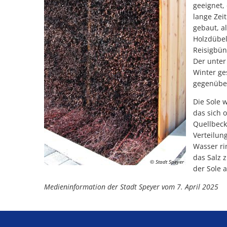
geeignet,
lange Zei
gebaut, a
Holzdübel
Reisigbün
Der unter
Winter ge
gegenüber
Die Sole 
das sich 
Quellbeck
Verteilun
Wasser ri
das Salz 
© Stadt Speyer
der Sole 
Medieninformation der Stadt Speyer vom 7. April 2025