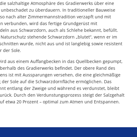
 die salzhaltige Atmosphäre des Gradierwerks über eine
t unbeschadet zu überdauern. In traditioneller Bauweise
lso nach alter Zimmermannstradition verzapft und mit
n verbunden, wird das fertige Grundgerüst mit
deln aus Schwarzdorn, auch als Schlehe bekannt, befüllt.
 Naturschutz stehende Schwarzdorn „blutet“, wenn er im
schnitten wurde, nicht aus und ist langlebig sowie resistent
 der Sole.
wird aus einem Auffangbecken in das Quellbecken gepumpt,
oberhalb des Gradierwerks befindet. Der obere Rand des
ens ist mit Aussparungen versehen, die eine gleichmäßige
g der Sole auf die Schwarzdornfläche ermöglichen. Das
nnt entlang der Zweige und während es verdunstet, bleibt
zurück. Durch den Verdunstungsprozess steigt der Salzgehalt
auf etwa 20 Prozent – optimal zum Atmen und Entspannen.