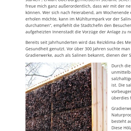
freue mich ganz außerordentlich, dass wir mit der 
können. Wer sich nach Feierabend, am Wochenende o
erholen möchte, kann im Mühlturmpark vor der Sali
durchatmen“, empfiehlt die Stadtchefin den Besuche
aufgeheizten Innenstadt die Vorzüge der Anlage zu n
Bereits seit Jahrhunderten wird das Reizklima des M
Gesundheit genutzt. Vor über 300 Jahren suchte man 
Gradierwerke, auch als Salinen bekannt, dienen der 
Durch die
unmittelb
salzhalti
ist. Die 
vorbeugen
überdies 
Gradierwe
Naturprod
besteht a
Diese Höl