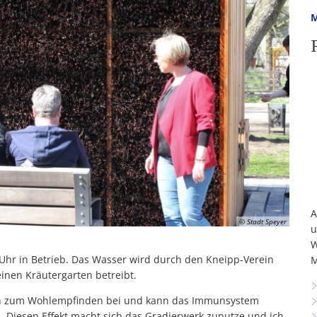
M
A
© Stadt Speyer
u
W
 Uhr in Betrieb. Das Wasser wird durch den Kneipp-Verein
M
inen Kräutergarten betreibt.
hen zum Wohlempfinden bei und kann das Immunsystem
. „Diesen Effekt macht sich das Gradierwerk zunutze und ich