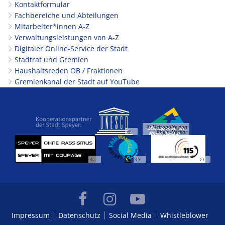
Kontaktformular
Fachbereiche und Abteilungen
Mitarbeiter*innen A-Z
Verwaltungsleistungen von A-Z
Digitaler Online-Service der Stadt
Stadtrat und Gremien
Haushaltsreden OB / Fraktionen
Gremienkanal der Stadt auf YouTube
© Metropolregion
©
Rhein-Neckar
©
©
©
Impressum
Datenschutz
Social Media
Whistleblower