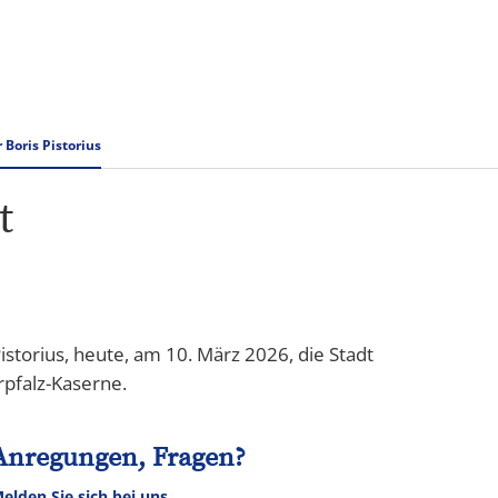
Karriere
Boris Pistorius
t
storius, heute, am 10. März 2026, die Stadt
rpfalz-Kaserne.
Anregungen, Fragen?
elden Sie sich bei uns.