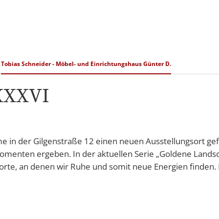
&
Karriere
Bürgerbeteiligung
ÖP
ng
Tobias Schneider - Möbel- und Einrichtungshaus Günter D.
 XXXVI
 in der Gilgenstraße 12 einen neuen Ausstellungsort gefu
omenten ergeben. In der aktuellen Serie „Goldene Lands
ugsorte, an denen wir Ruhe und somit neue Energien finden