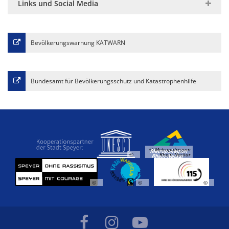
Links und Social Media
Bevölkerungswarnung KATWARN
Bundesamt für Bevölkerungsschutz und Katastrophenhilfe
© Metropolregion
©
Rhein-Neckar
©
©
©