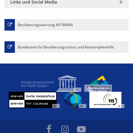
Links und Social Media
Bevölkerungswarnung KATWARN
Bundesamt für Bevölkerungsschutz und Katastrophenhilfe
© Metropolregion
©
Rhein-Neckar
©
©
©