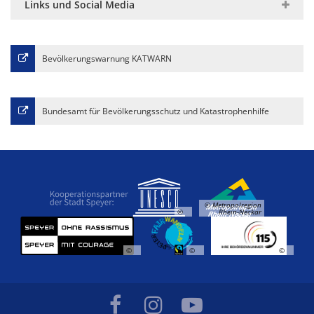
Links und Social Media
Bevölkerungswarnung KATWARN
Bundesamt für Bevölkerungsschutz und Katastrophenhilfe
© Metropolregion
©
Rhein-Neckar
©
©
©