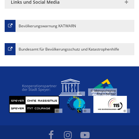
Links und Social Media
Bevölkerungswarnung KATWARN
Bundesamt für Bevölkerungsschutz und Katastrophenhilfe
© Metropolregion
©
Rhein-Neckar
©
©
©