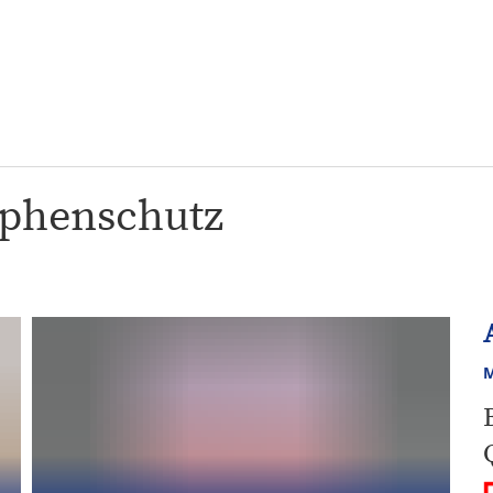
&
Karriere
Bürgerbeteiligung
ÖP
ng
ophenschutz
M