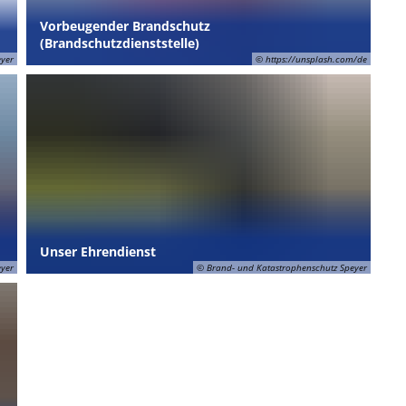
Vorbeugender Brandschutz
(Brandschutzdienststelle)
eyer
© https://unsplash.com/de
Unser Ehrendienst
eyer
© Brand- und Katastrophenschutz Speyer