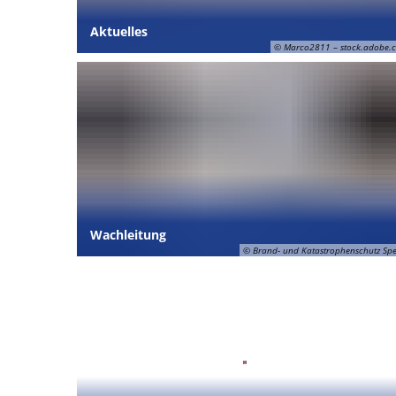
Aktuelles
© Marco2811 – stock.adobe.
Wachleitung
© Brand- und Katastrophenschutz Sp