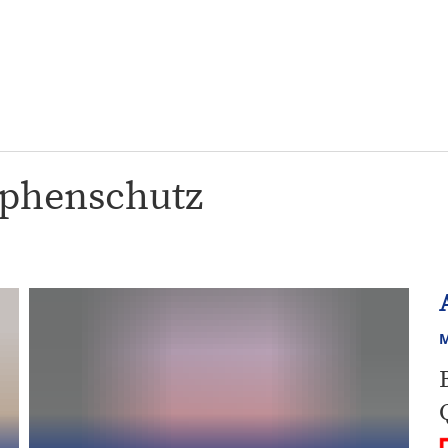
&
Karriere
Bürgerbeteiligung
ÖP
ng
ophenschutz
M