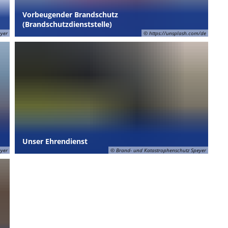
Vorbeugender Brandschutz
(Brandschutzdienststelle)
eyer
© https://unsplash.com/de
Unser Ehrendienst
eyer
© Brand- und Katastrophenschutz Speyer