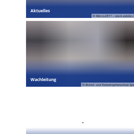
Aktuelles
© Marco2811 – stock.adobe.
Wachleitung
© Brand- und Katastrophenschutz Sp