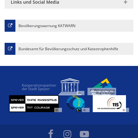
Links und Social Media
Bevölkerungswarnung KATWARN
Bundesamt für Bevölkerungsschutz und Katastrophenhilfe
© Metropolregion
©
Rhein-Neckar
©
©
©